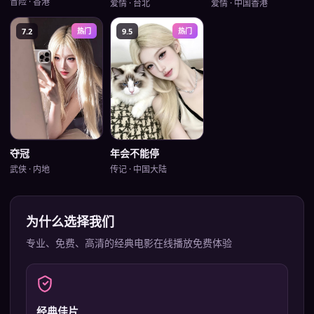
冒险
·
香港
爱情
·
台北
爱情
·
中国香港
7.2
热门
9.5
热门
年会不能停
夺冠
传记
·
中国大陆
武侠
·
内地
为什么选择我们
专业、免费、高清的
经典电影在线播放免费
体验
经典佳片