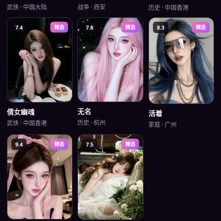
武侠
·
中国大陆
战争
·
西安
历史
·
中国香港
7.4
精选
7.8
精选
8.3
精选
无名
倩女幽魂
活着
历史
·
杭州
武侠
·
中国香港
家庭
·
广州
9.4
精选
7.5
精选