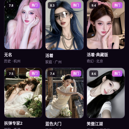
7.8
热门
8.3
热门
9.4
热门
无名
活着·典藏版
活着
历史
·
杭州
奇幻
·
北京
家庭
·
广州
7.5
热门
7.4
热门
8.6
热门
拆弹专家2
蓝色大门
笑傲江湖