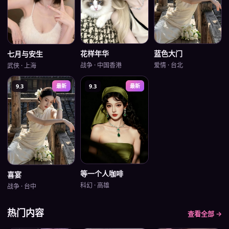
蓝色大门
花样年华
七月与安生
爱情
·
台北
战争
·
中国香港
武侠
·
上海
9.3
最新
9.3
最新
等一个人咖啡
喜宴
科幻
·
高雄
战争
·
台中
热门内容
查看全部 →