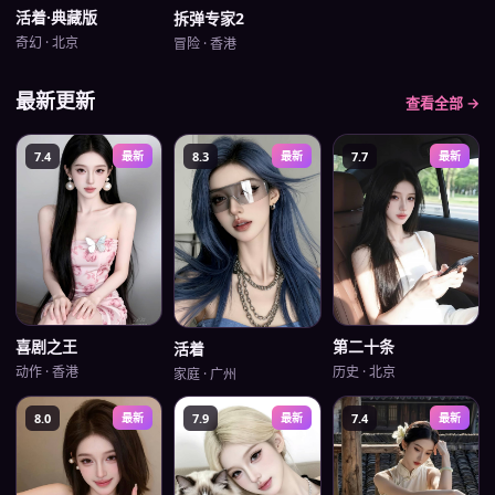
活着·典藏版
拆弹专家2
奇幻
·
北京
冒险
·
香港
最新更新
查看全部 →
7.4
最新
8.3
最新
7.7
最新
第二十条
喜剧之王
活着
历史
·
北京
动作
·
香港
家庭
·
广州
8.0
最新
7.9
最新
7.4
最新