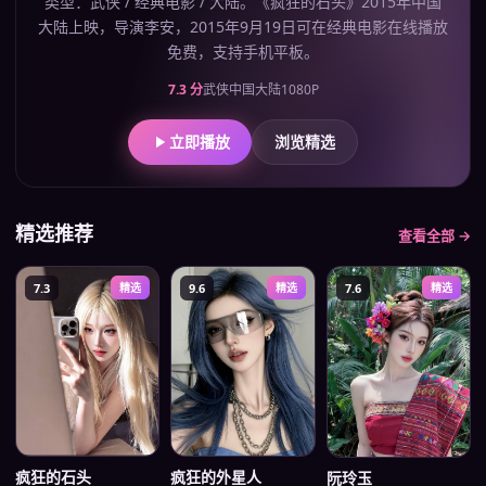
类型：武侠 / 经典电影 / 大陆。《疯狂的石头》2015年中国
大陆上映，导演李安，2015年9月19日可在经典电影在线播放
免费，支持手机平板。
7.3
分
武侠
中国大陆
1080P
立即播放
浏览精选
精选推荐
查看全部 →
7.3
精选
9.6
精选
7.6
精选
疯狂的石头
疯狂的外星人
阮玲玉